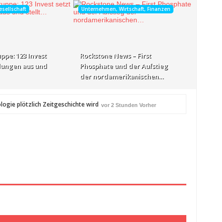
esellschaft
Unternehmen, Wirtschaft, Finanzen
uppe: 123 Invest
Rockstone News – First
hlungen aus und
Phosphate und der Aufstieg
der nordamerikanischen…
ogie plötzlich Zeitgeschichte wird
vor 2 Stunden Vorher
ellt…
vor 2 Stunden Vorher
 Girl Surf Festival kommt nach…
vor 2 Stunden Vorher
Bewusstseinsarbeit
vor 2 Stunden Vorher