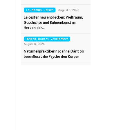
Tourismus, Reisen
August 6, 2026
Leicester neu entdecken: Weltraum,
Geschichte und Bühnenkunst im
Herzen der…
Freizeit, Buntes, Vermischtes
August 6, 2026
Naturheilpraktikerin Joanna Därr: So
beeinflusst die Psyche den Körper