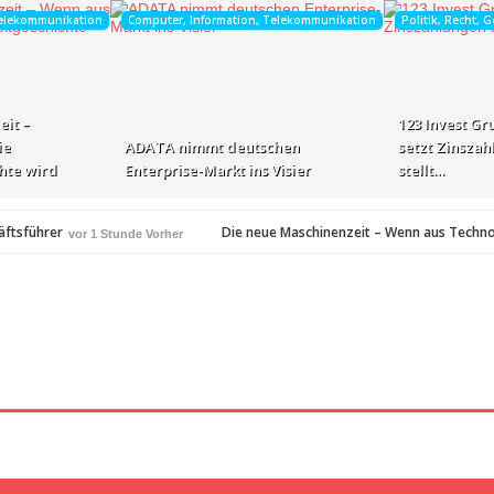
Telekommunikation
Computer, Information, Telekommunikation
Politik, Recht, G
it –
123 Invest Gr
ie
ADATA nimmt deutschen
setzt Zinsza
chte wird
Enterprise-Markt ins Visier
stellt…
äftsführer
Die neue Maschinenzeit – Wenn aus Technol
vor 1 Stunde Vorher
123 Invest Gruppe: 123 Invest setzt Zinszahlungen aus und st
unden Vorher
rdamerikanischen…
Frauenpower auf dem Board: Super
vor 2 Stunden Vorher
t in…
Die Rückkehr zu sich selbst: Bianca Heiß über 
vor 2 Stunden Vorher
spezialisiertes Angebot für Hotels
vor 2 Stunden Vorher
zierungsrunde, um die…
vor 3 Stunden Vorher