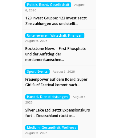
Politik, Recht, Gesellschaft
August
6, 2026
123 Invest Gruppe: 123 Invest setzt
Zinszahlungen aus und stellt…
Unternehmen, Wirtschaft, Finanzen
August 6, 2026
Rockstone News – First Phosphate
und der Aufstieg der
nordamerikanischen…
Sport, Events
August 6, 2026
Frauenpower auf dem Board: Super
Girl Surf Festival kommt nach…
Handel, Dienstleistungen
August 6,
2026
Silver Lake Ltd. setzt Expansionskurs
fort – Deutschland rückt in…
Medizin, Gesundheit, Wellness
August 6, 2026