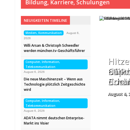
Bildung, Karriere, Schulungen
NEUIGKEITEN TIMELINE
Medien, Kommunikation
August 6,
2026
Willi Arsan & Christoph Schwedler
werden münchen.tv-Geschäftsführer
Hitze
Computer, Information,
Telekommunikation
USA 
Impul
Führu
61 Pr
August 6, 2026
Schül
Comm
Erhar
doch
Die neue Maschinenzeit – Wenn aus
Technologie plötzlich Zeitgeschichte
wird
August 6, 
August 5, 
August 4, 
August 4, 
Computer, Information,
Telekommunikation
August 6, 2026
ADATA nimmt deutschen Enterprise-
Markt ins Visier