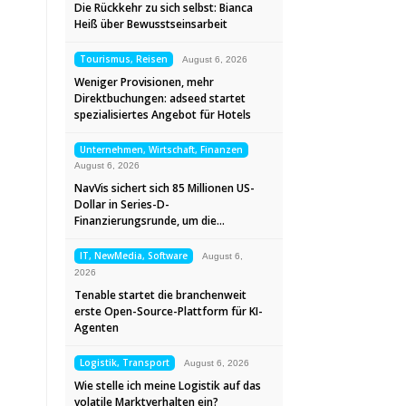
Die Rückkehr zu sich selbst: Bianca
Heiß über Bewusstseinsarbeit
Tourismus, Reisen
August 6, 2026
Weniger Provisionen, mehr
Direktbuchungen: adseed startet
spezialisiertes Angebot für Hotels
Unternehmen, Wirtschaft, Finanzen
August 6, 2026
NavVis sichert sich 85 Millionen US-
Dollar in Series-D-
Finanzierungsrunde, um die…
IT, NewMedia, Software
August 6,
2026
Tenable startet die branchenweit
erste Open-Source-Plattform für KI-
Agenten
Logistik, Transport
August 6, 2026
Wie stelle ich meine Logistik auf das
volatile Marktverhalten ein?