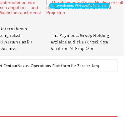
Unternehmen, Wirtschaft, Finanzen
 Unternehmen
tung falsch
The Payments Group Holding
d warum das ihr
erzielt deutliche Fortschritte
sbremst
bei ihren AI-Projekten
taurNexus: Operations-Plattform für Zscaler-Umgebungen
vor 1 Tag Vorher