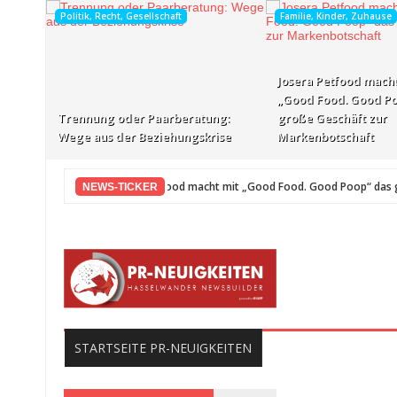
Politik, Recht, Gesellschaft
Familie, Kinder, Zuhause
Josera Petfood macht
„Good Food. Good Po
Trennung oder Paarberatung:
große Geschäft zur
Wege aus der Beziehungskrise
Markenbotschaft
Josera Petfood macht mit „Good Food. Good Poop“ das große 
NEWS-TICKER
STARTSEITE PR-NEUIGKEITEN