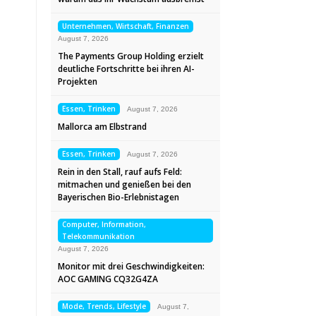
Unternehmen, Wirtschaft, Finanzen
August 7, 2026
The Payments Group Holding erzielt
deutliche Fortschritte bei ihren AI-
Projekten
Essen, Trinken
August 7, 2026
Mallorca am Elbstrand
Essen, Trinken
August 7, 2026
Rein in den Stall, rauf aufs Feld:
mitmachen und genießen bei den
Bayerischen Bio-Erlebnistagen
Computer, Information,
Telekommunikation
August 7, 2026
Monitor mit drei Geschwindigkeiten:
AOC GAMING CQ32G4ZA
Mode, Trends, Lifestyle
August 7,