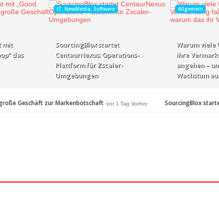
IT, NewMedia, Software
Allgemein
 mit
SourcingBlox startet
Warum viele
op“ das
CentaurNexus: Operations-
ihre Vermark
Plattform für Zscaler-
angehen – un
Umgebungen
Wachstum au
Geschäft zur Markenbotschaft
SourcingBlox startet Cen
vor 1 Tag Vorher