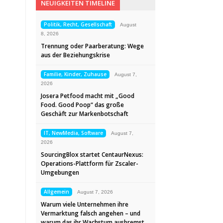
NEUIGKEITEN TIMELINE
Politik, Recht, Gesellschaft
August
8, 2026
Trennung oder Paarberatung: Wege
aus der Beziehungskrise
Familie, Kinder, Zuhause
August 7,
2026
Josera Petfood macht mit „Good
Food. Good Poop“ das große
Geschäft zur Markenbotschaft
IT, NewMedia, Software
August 7,
2026
SourcingBlox startet CentaurNexus:
Operations-Plattform für Zscaler-
Umgebungen
Allgemein
August 7, 2026
Warum viele Unternehmen ihre
Vermarktung falsch angehen – und
warum das ihr Wachstum ausbremst