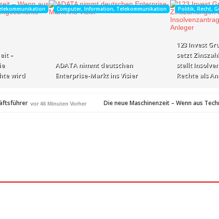
Telekommunikation
Computer, Information, Telekommunikation
Politik, Recht, G
123 Invest Gr
it –
setzt Zinsza
ie
ADATA nimmt deutschen
stellt Insolve
chte wird
Enterprise-Markt ins Visier
Rechte als An
äftsführer
Die neue Maschinenzeit – Wenn aus Techn
vor 46 Minuten Vorher
unden Vorher
ellt Insolvenzantrag – Ihre Rechte als Anleger
vor 2 Stunden Vorher
amerikanischen Batterie-Unabhängigkeit: Die Entstehung des Battery Valley i
nach Virginia Beach
vor 2 Stunden Vorher
t in den Fokus
Die Rückkehr zu sich selbst: Bianca H
vor 2 Stunden Vorher
spezialisiertes Angebot für Hotels
vor 2 Stunden Vorher
zierungsrunde, um die Datengrundlage für physische KI bereitzustellen
vor 2 Stu