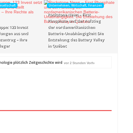
esellschaft
Unternehmen, Wirtschaft, Finanzen
Rockstone News – First
Phosphate und der Aufstieg
uppe: 123 Invest
der nordamerikanischen
hlungen aus und
Batterie-Unabhängigkeit: Die
nzantrag – Ihre
Entstehung des Battery Valley
leger
in Québec
ologie plötzlich Zeitgeschichte wird
vor 2 Stunden Vorher
n Québec
vor 2 Stunden Vorher
eiß über Bewusstseinsarbeit
vor 2 Stunden Vorher
nden Vorher