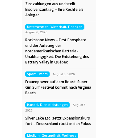
Zinszahlungen aus und stellt
Insolvenzantrag – Ihre Rechte als
Anleger
Unternehmen, Wirtschaft, Finanzen
August 6, 2026
Rockstone News – First Phosphate
und der Aufstieg der
nordamerikanischen Batterie-
Unabhängigkeit: Die Entstehung des
Battery Valley in Québec
Sport, Events
August 6, 2026
Frauenpower auf dem Board: Super
Girl Surf Festival kommt nach Virginia
Beach
Handel, Dienstleistungen
August 6,
2026
Silver Lake Ltd. setzt Expansionskurs
fort – Deutschland rückt in den Fokus
Medizin, Gesundheit, Wellness