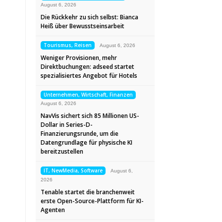
August 6, 2026
Die Rückkehr zu sich selbst: Bianca
Heiß über Bewusstseinsarbeit
Tourismus, Reisen
August 6, 2026
Weniger Provisionen, mehr
Direktbuchungen: adseed startet
spezialisiertes Angebot für Hotels
Unternehmen, Wirtschaft, Finanzen
August 6, 2026
NavVis sichert sich 85 Millionen US-
Dollar in Series-D-
Finanzierungsrunde, um die
Datengrundlage für physische KI
bereitzustellen
IT, NewMedia, Software
August 6,
2026
Tenable startet die branchenweit
erste Open-Source-Plattform für KI-
Agenten