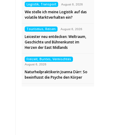
Logistik, Transport
August 6, 2026
Wie stelle ich meine Logistik auf das
volatile Marktverhalten ein?
Tourismus, Reisen
August 6, 2026
Leicester neu entdecken: Weltraum,
Geschichte und Bühnenkunst im
Herzen der East Midlands
Freizeit, Buntes, Vermischtes
August 6, 2026
Naturheilpraktikerin Joanna Därr: So
beeinflusst die Psyche den Körper