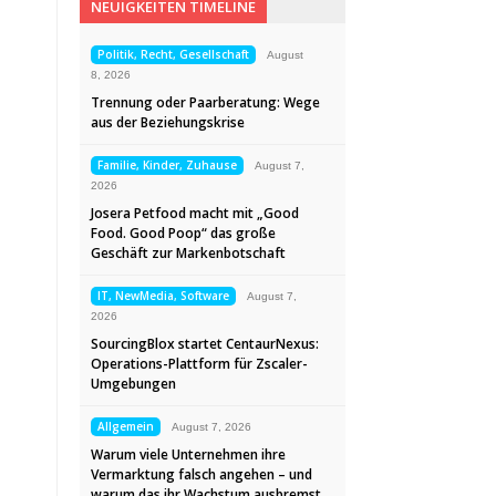
NEUIGKEITEN TIMELINE
Politik, Recht, Gesellschaft
August
8, 2026
Trennung oder Paarberatung: Wege
aus der Beziehungskrise
Familie, Kinder, Zuhause
August 7,
2026
Josera Petfood macht mit „Good
Food. Good Poop“ das große
Geschäft zur Markenbotschaft
IT, NewMedia, Software
August 7,
2026
SourcingBlox startet CentaurNexus:
Operations-Plattform für Zscaler-
Umgebungen
Allgemein
August 7, 2026
Warum viele Unternehmen ihre
Vermarktung falsch angehen – und
warum das ihr Wachstum ausbremst