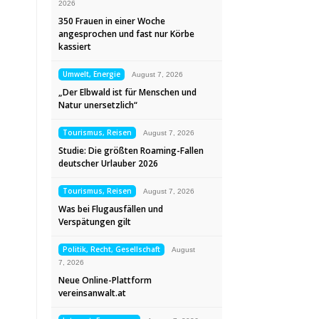
2026
350 Frauen in einer Woche
angesprochen und fast nur Körbe
kassiert
Umwelt, Energie
August 7, 2026
„Der Elbwald ist für Menschen und
Natur unersetzlich“
Tourismus, Reisen
August 7, 2026
Studie: Die größten Roaming-Fallen
deutscher Urlauber 2026
Tourismus, Reisen
August 7, 2026
Was bei Flugausfällen und
Verspätungen gilt
Politik, Recht, Gesellschaft
August
7, 2026
Neue Online-Plattform
vereinsanwalt.at