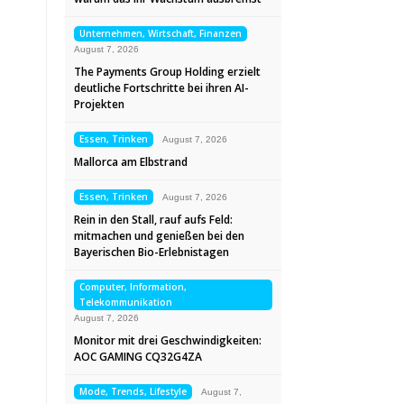
Unternehmen, Wirtschaft, Finanzen
August 7, 2026
The Payments Group Holding erzielt
deutliche Fortschritte bei ihren AI-
Projekten
Essen, Trinken
August 7, 2026
Mallorca am Elbstrand
Essen, Trinken
August 7, 2026
Rein in den Stall, rauf aufs Feld:
mitmachen und genießen bei den
Bayerischen Bio-Erlebnistagen
Computer, Information,
Telekommunikation
August 7, 2026
Monitor mit drei Geschwindigkeiten:
AOC GAMING CQ32G4ZA
Mode, Trends, Lifestyle
August 7,