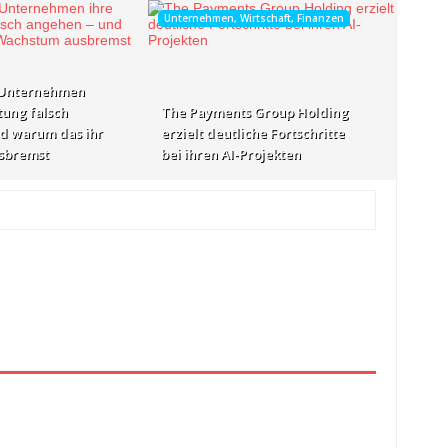
Unternehmen, Wirtschaft, Finanzen
 Unternehmen
tung falsch
The Payments Group Holding
d warum das ihr
erzielt deutliche Fortschritte
sbremst
bei ihren AI-Projekten
tunden Vorher
schwindigkeiten: AOC GAMING CQ32G4ZA
vor 1 Tag Vorher
zlich“
vor 1 Tag Vorher