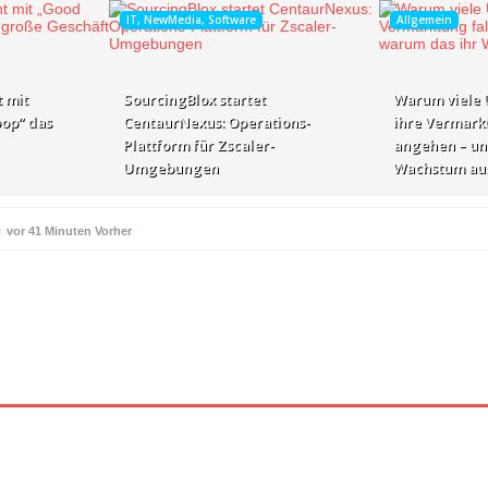
IT, NewMedia, Software
Allgemein
 mit
SourcingBlox startet
Warum viele
op“ das
CentaurNexus: Operations-
ihre Vermark
Plattform für Zscaler-
angehen – un
Umgebungen
Wachstum au
e
vor 41 Minuten Vorher
ße Geschäft zur Markenbotschaft
vor 18 Stunden Vorher
für Zscaler-Umgebungen
vor 19 Stunden Vorher
 – und warum das ihr Wachstum ausbremst
vor 21 Stunden Vorher
i ihren AI-Projekten
Mallorca am Elbstrand
vor 22 Stunden Vorher
vor 22 S
i den Bayerischen Bio-Erlebnistagen
Monitor mit drei Ge
vor 1 Tag Vorher
kassiert
„Der Elbwald ist für Menschen und Natur unerset
vor 1 Tag Vorher